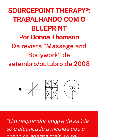
SOURCEPOINT THERAPY®:
TRABALHANDO COM O
BLUEPRINT
Por Donna Thomson
Da revista “Massage and
Bodywork“ de
setembro/outubro de 2008
“Um resplendor alegre de saúde
só é alcançado à medida que o
corpo se adapta mais ao seu