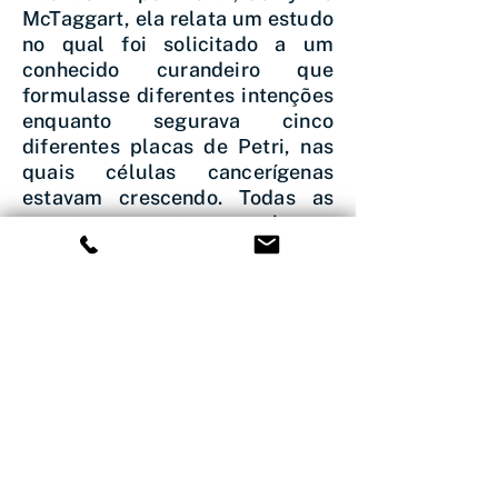
McTaggart, ela relata um estudo
no qual foi solicitado a um
conhecido curandeiro que
formulasse diferentes intenções
enquanto segurava cinco
diferentes placas de Petri, nas
quais células cancerígenas
estavam crescendo. Todas as
amostras mostraram alguma
redução no crescimento das
células cancerígenas como
resultado da infusão energética
da intenção. A maior redução
ocorreu com a simples intenção
de que a ordem natural do
crescimento celular fosse
restaurada. Ao trabalhar com o
blueprint
, você está
concentrando sua intenção na