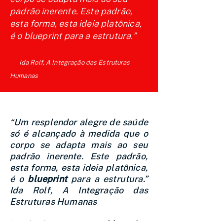
padrão inerente. Este padrão,
esta forma, esta ideia platônica,
é o blueprint para a estrutura.”
I
da Rolf, A Integração das Estruturas
Humanas
“Um resplendor alegre de saúde
só é alcançado à medida que o
corpo se adapta mais ao seu
padrão inerente. Este padrão,
esta forma, esta ideia platônica,
é o
blueprint
para a estrutura.”
Ida Rolf, A Integração das
Estruturas Humanas